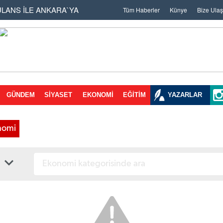
ULANS İLE ANKARA`YA
Tüm Haberler
Künye
Bize Ulaş
 SONRA TEMİZLİK
ON 333 BİN 144 TL
EN BAL PORSUĞU ÖLÜ
AR BİRLİGİNE ZİYARET
GÜNDEM
SİYASET
EKONOMİ
EĞİTİM
YAZARLAR
EYE EVET
LDİ`İDDASI
nomi
 MURAT NEHRİ`NDE
RİNE DARBE 2
ÜZENLEME
ARLANACAK