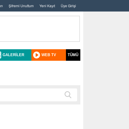
ın
Şifremi Unuttum
Yeni Kayıt
Üye Girişi
GALERİLER
WEB TV
TÜMÜ