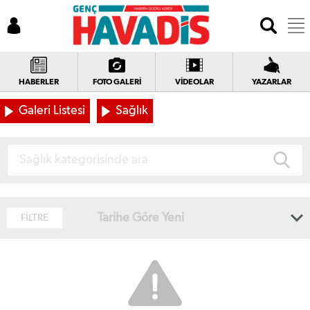
HABERLER
FOTO GALERİ
VİDEOLAR
YAZARLAR
Galeri Listesi
Sağlık
Tarihe Göre Yeni
FİLTRE