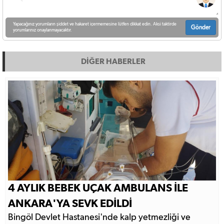
Yapacağınız yorumların şiddet ve hakaret içermemesine lütfen dikkat edin. Aksi taktirde
Gönder
yorumlarınız onaylanmayacaktır.
DİĞER HABERLER
4 AYLIK BEBEK UÇAK AMBULANS İLE
ANKARA'YA SEVK EDİLDİ
Bingöl Devlet Hastanesi'nde kalp yetmezliği ve