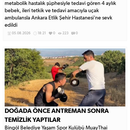
metabolik hastalık şüphesiyle tedavi gören 4 aylık
bebek, ileri tetkik ve tedavi amacıyla uçak
ambulansla Ankara Etlik Şehir Hastanesi'ne sevk
edildi
05.08.2026
18:21
0
223
0
DOĞADA ÖNCE ANTREMAN SONRA
TEMİZLİK YAPTILAR
Bingöl Belediye Yaşam Spor Kulübü MuayThai