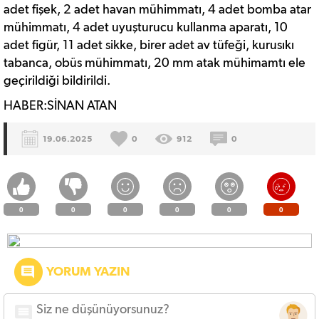
adet fişek, 2 adet havan mühimmatı, 4 adet bomba atar
mühimmatı, 4 adet uyuşturucu kullanma aparatı, 10
adet figür, 11 adet sikke, birer adet av tüfeği, kurusıkı
tabanca, obüs mühimmatı, 20 mm atak mühimamtı ele
geçirildiği bildirildi.
HABER:SİNAN ATAN
19.06.2025
0
912
0
0
0
0
0
0
0
YORUM YAZIN