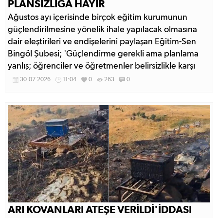
PLANSIZLIĞA HAYIR
Ağustos ayı içerisinde birçok eğitim kurumunun
güçlendirilmesine yönelik ihale yapılacak olmasına
dair eleştirileri ve endişelerini paylaşan Eğitim-Sen
Bingöl Şubesi; 'Güçlendirme gerekli ama planlama
yanlış; öğrenciler ve öğretmenler belirsizlikle karşı
karşıya bırakılıyor.'
30.07.2026
11:04
0
263
0
ARI KOVANLARI ATEŞE VERİLDİ'İDDASI