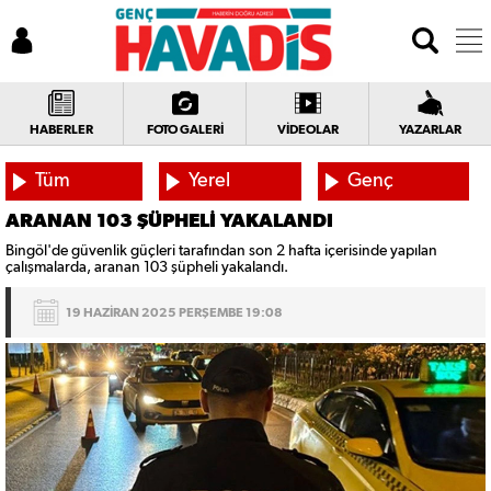
HABERLER
FOTO GALERİ
VİDEOLAR
YAZARLAR
Tüm
Yerel
Genç
Haberler
Haberler
Haberleri
ARANAN 103 ŞÜPHELİ YAKALANDI
Bingöl'de güvenlik güçleri tarafından son 2 hafta içerisinde yapılan
çalışmalarda, aranan 103 şüpheli yakalandı.
19 HAZİRAN 2025 PERŞEMBE 19:08