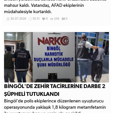
mahsur kaldı. Vatandaş, AFAD ekiplerinin
müdahalesiyle kurtarıldı.
30.07.2026
10:51
0
256
0
BİNGÖL'DE ZEHİR TACİRLERİNE DARBE 2
ŞÜPHELİ TUTUKLANDI
Bingöl'de polis ekiplerince düzenlenen uyuşturucu
operasyonunda yaklaşık 1,8 kilogram metamfetamin