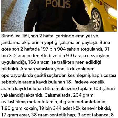
Bingöl Valiliği, son 2 hafta içerisinde emniyet ve
jandarma ekiplerinin yaptığı çalışmaları paylaştı. Buna
göre son 2 haftada 197 bin 904 şahsın sorgulandı, 31
bin 312 aracın denetledi ve bin 910 araca cezai işlem
uygulandığı, 168 aracın ise trafikten men edildiği
bildirildi. Aranan şahıslara yönelik düzenlenen
operasyonlarda çeşitli suçlardan kesinleşmiş hapis cezası
sebebiyle arama kaydı bulunan 18, ifadeye yönelik
arama kaydı bulunan 85 olmak üzere toplam 103 şahsın
yakalandığı aktarıldı. Çalışmalarda, 234 gram
sıvılaştırılmış metamfetamin, 4 gram metamfetamin,
1.90 gram kokain, 19 bin 344 adet kök kenevir bitkisi,
17 gram esrar, 38 gram sentetik hap, 3 adet tabanca, 8