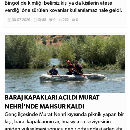
Bingöl'de kimliği belirsiz kişi ya da kişilerin ateşe
verdiği öne sürülen kovanlar kullanılamaz hale geldi.
30.07.2026
10:58
0
262
0
BARAJ KAPAKLARI AÇILDI MURAT
NEHRİ'NDE MAHSUR KALDI
Genç ilçesinde Murat Nehri kıyısında piknik yapan bir
kişi, baraj kapaklarının açılmasıyla su seviyesinin
aniden yükselmesi sonucu nehir ortasındaki adacıkta