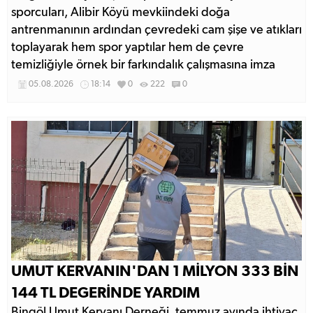
sporcuları, Alibir Köyü mevkiindeki doğa
antrenmanının ardından çevredeki cam şişe ve atıkları
toplayarak hem spor yaptılar hem de çevre
temizliğiyle örnek bir farkındalık çalışmasına imza
attılar.
05.08.2026
18:14
0
222
0
UMUT KERVANIN'DAN 1 MİLYON 333 BİN
144 TL DEGERİNDE YARDIM
Bingöl Umut Kervanı Derneği, temmuz ayında ihtiyaç