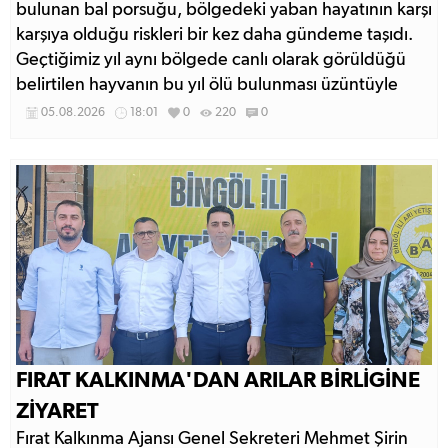
bulunan bal porsuğu, bölgedeki yaban hayatının karşı
karşıya olduğu riskleri bir kez daha gündeme taşıdı.
Geçtiğimiz yıl aynı bölgede canlı olarak görüldüğü
belirtilen hayvanın bu yıl ölü bulunması üzüntüyle
karşılandı.
05.08.2026
18:01
0
220
0
FIRAT KALKINMA'DAN ARILAR BİRLİGİNE
ZİYARET
Fırat Kalkınma Ajansı Genel Sekreteri Mehmet Şirin