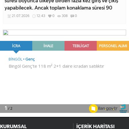
süresi boyunca ülkeye birden fazla kez giriş ve çıkış
yapabilecek. Ancak toplam konaklama süresi 90
günle sınırlandırılacak.
21.07.2026
12:43
0
308
0
KURUMSAL
İÇERİK HARİTASI