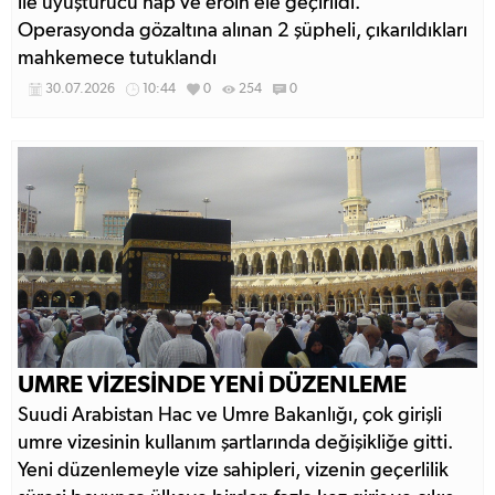
ile uyuşturucu hap ve eroin ele geçirildi.
Operasyonda gözaltına alınan 2 şüpheli, çıkarıldıkları
mahkemece tutuklandı
30.07.2026
10:44
0
254
0
UMRE VİZESİNDE YENİ DÜZENLEME
Suudi Arabistan Hac ve Umre Bakanlığı, çok girişli
umre vizesinin kullanım şartlarında değişikliğe gitti.
Yeni düzenlemeyle vize sahipleri, vizenin geçerlilik