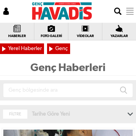
HABERLER
FOTO GALERİ
VİDEOLAR
YAZARLAR
Yerel Haberler
Genç
Genç Haberleri
Tarihe Göre Yeni
FİLTRE