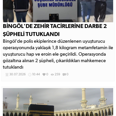
BİNGÖL'DE ZEHİR TACİRLERİNE DARBE 2
ŞÜPHELİ TUTUKLANDI
Bingöl'de polis ekiplerince düzenlenen uyuşturucu
operasyonunda yaklaşık 1,8 kilogram metamfetamin ile
uyuşturucu hap ve eroin ele geçirildi. Operasyonda
gözaltına alınan 2 şüpheli, çıkarıldıkları mahkemece
tutuklandı
30.07.2026
10:44
0
259
0