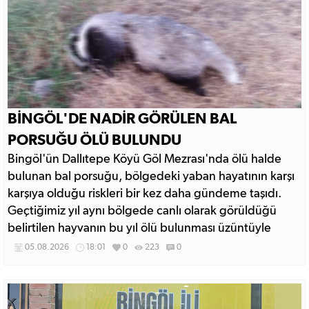
BİNGÖL'DE NADİR GÖRÜLEN BAL
PORSUĞU ÖLÜ BULUNDU
Bingöl'ün Dallıtepe Köyü Göl Mezrası'nda ölü halde
bulunan bal porsuğu, bölgedeki yaban hayatının karşı
karşıya olduğu riskleri bir kez daha gündeme taşıdı.
Geçtiğimiz yıl aynı bölgede canlı olarak görüldüğü
belirtilen hayvanın bu yıl ölü bulunması üzüntüyle
karşılandı.
05.08.2026
18:01
0
223
0