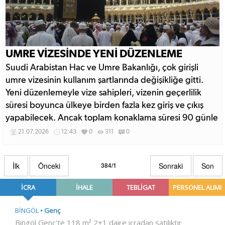
UMRE VİZESİNDE YENİ DÜZENLEME
Suudi Arabistan Hac ve Umre Bakanlığı, çok girişli
umre vizesinin kullanım şartlarında değişikliğe gitti.
Yeni düzenlemeyle vize sahipleri, vizenin geçerlilik
süresi boyunca ülkeye birden fazla kez giriş ve çıkış
yapabilecek. Ancak toplam konaklama süresi 90 günle
sınırlandırılacak.
21.07.2026
12:43
0
311
0
İlk
Önceki
384/1
Sonraki
Son