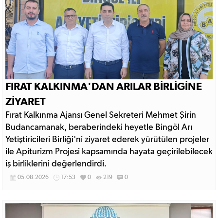
FIRAT KALKINMA'DAN ARILAR BİRLİGİNE
ZİYARET
Fırat Kalkınma Ajansı Genel Sekreteri Mehmet Şirin
Budancamanak, beraberindeki heyetle Bingöl Arı
Yetiştiricileri Birliği'ni ziyaret ederek yürütülen projeler
ile Apiturizm Projesi kapsamında hayata geçirilebilecek
iş birliklerini değerlendirdi.
05.08.2026
17:53
0
219
0