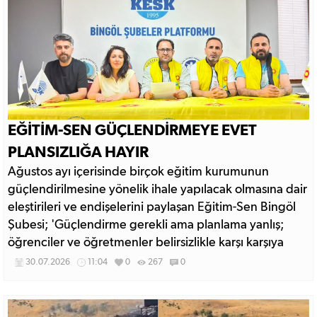
EĞİTİM-SEN GÜÇLENDİRMEYE EVET
PLANSIZLIĞA HAYIR
Ağustos ayı içerisinde birçok eğitim kurumunun
güçlendirilmesine yönelik ihale yapılacak olmasına dair
eleştirileri ve endişelerini paylaşan Eğitim-Sen Bingöl
Şubesi; 'Güçlendirme gerekli ama planlama yanlış;
öğrenciler ve öğretmenler belirsizlikle karşı karşıya
bırakılıyor.'
30.07.2026
11:04
0
267
0