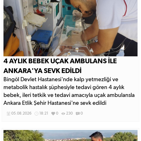
4 AYLIK BEBEK UÇAK AMBULANS İLE
ANKARA'YA SEVK EDİLDİ
Bingöl Devlet Hastanesi'nde kalp yetmezliği ve
metabolik hastalık şüphesiyle tedavi gören 4 aylık
bebek, ileri tetkik ve tedavi amacıyla uçak ambulansla
Ankara Etlik Şehir Hastanesi'ne sevk edildi
05.08.2026
18:21
0
230
0