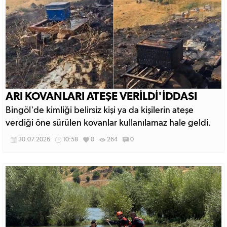
ARI KOVANLARI ATEŞE VERİLDİ'İDDASI
Bingöl'de kimliği belirsiz kişi ya da kişilerin ateşe
verdiği öne sürülen kovanlar kullanılamaz hale geldi.
30.07.2026
10:58
0
264
0