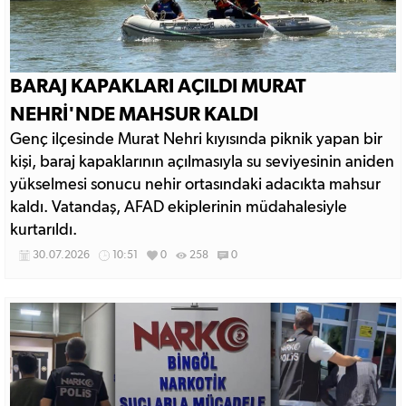
BARAJ KAPAKLARI AÇILDI MURAT
NEHRİ'NDE MAHSUR KALDI
Genç ilçesinde Murat Nehri kıyısında piknik yapan bir
kişi, baraj kapaklarının açılmasıyla su seviyesinin aniden
yükselmesi sonucu nehir ortasındaki adacıkta mahsur
kaldı. Vatandaş, AFAD ekiplerinin müdahalesiyle
kurtarıldı.
30.07.2026
10:51
0
258
0