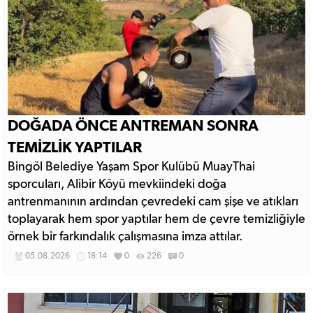
DOĞADA ÖNCE ANTREMAN SONRA
TEMİZLİK YAPTILAR
Bingöl Belediye Yaşam Spor Kulübü MuayThai
sporcuları, Alibir Köyü mevkiindeki doğa
antrenmanının ardından çevredeki cam şişe ve atıkları
toplayarak hem spor yaptılar hem de çevre temizliğiyle
örnek bir farkındalık çalışmasına imza attılar.
05.08.2026
18:14
0
226
0