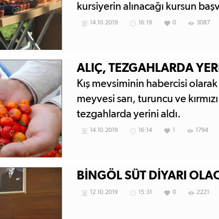
kursiyerin alınacağı kursun başv
14.10.2019
16:19
0
3087
ALIÇ, TEZGAHLARDA YERİ
Kış mevsiminin habercisi olarak 
meyvesi sarı, turuncu ve kırmızı 
tezgahlarda yerini aldı.
14.10.2019
16:14
1
1794
BİNGÖL SÜT DİYARI OLA
12.10.2019
15:31
0
2221