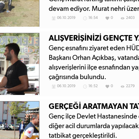
devam ediyor. Murat nehri üzer
sürdüren ekip, şampiyonada Bi
06.10.2019
16:54
0
2403
edecek.
ALIŞVERİŞİNİZİ GENÇTE 
Genç esnafını ziyaret eden HÜD
Başkanı Orhan Açıkbaş, vatand
alışverişlerini ilçe esnafından y
çağrısında bulundu.
06.10.2019
16:52
0
2279
GERÇEĞİ ARATMAYAN TA
Genç ilçe Devlet Hastanesinde 
diğer acil durumlarda yapılaca
tatbikat gerçekleştirildi.