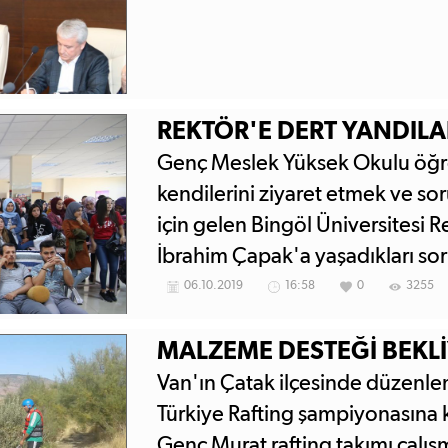
REKTÖR'E DERT YANDILA
Genç Meslek Yüksek Okulu öğre
kendilerini ziyaret etmek ve so
için gelen Bingöl Üniversitesi R
İbrahim Çapak'a yaşadıkları sor
ilgili kurumlardan çözüm bulması
06.10.2019
16:58
0
3255
MALZEME DESTEĞİ BEKL
Van'ın Çatak ilçesinde düzenle
Türkiye Rafting şampiyonasına k
Genç Murat rafting takımı çalışm