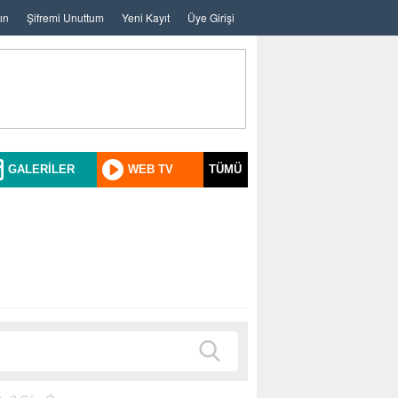
ın
Şifremi Unuttum
Yeni Kayıt
Üye Girişi
GALERİLER
WEB TV
TÜMÜ