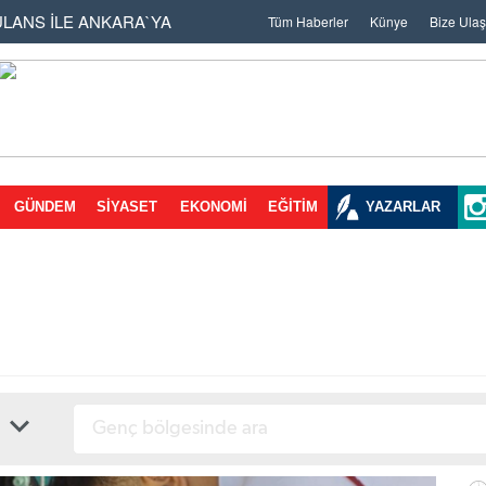
ULANS İLE ANKARA`YA
Tüm Haberler
Künye
Bize Ulaş
 SONRA TEMİZLİK
ON 333 BİN 144 TL
EN BAL PORSUĞU ÖLÜ
AR BİRLİGİNE ZİYARET
GÜNDEM
SİYASET
EKONOMİ
EĞİTİM
YAZARLAR
EYE EVET
LDİ`İDDASI
 MURAT NEHRİ`NDE
RİNE DARBE 2
ÜZENLEME
ARLANACAK