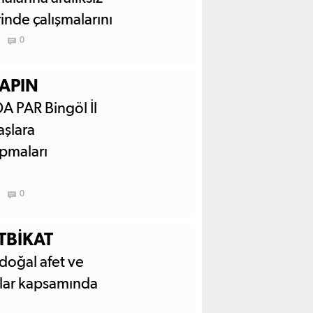
inde çalışmalarını
ngöl'ü temsil
0
YAPIN
A PAR Bingöl İl
aşlara
apmaları
0
TBİKAT
doğal afet ve
klar kapsamında