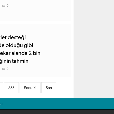
0
vlet desteği
lde olduğu gibi
ekar alanda 2 bin
ğinin tahmin
0
355
Sonraki
Son
su