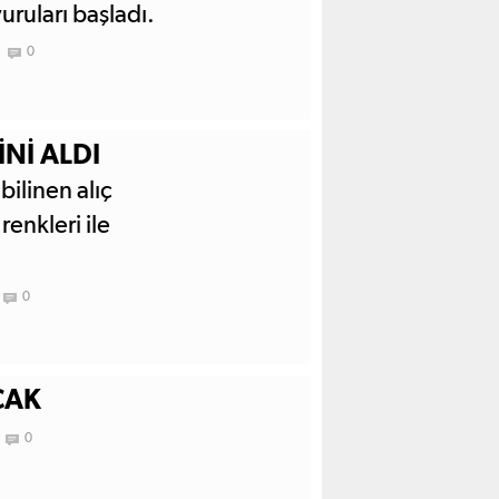
uruları başladı.
0
Nİ ALDI
bilinen alıç
renkleri ile
0
CAK
0