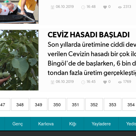
06.10.2019
16:48
0
2313
CEVİZ HASADI BAŞLADI
Son yıllarda üretimine ciddi de
verilen Cevizin hasadı bir çok i
Bingöl'de de başlarken, 6 bin d
tondan fazla üretim gerçekleşti
edildiği öğrenildi.
06.10.2019
16:45
0
1769
347
348
349
350
351
352
353
354
Genç
Karlıova
Kiğı
Yayladere
Yedi