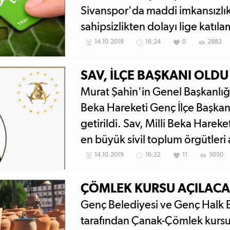
Sivanspor'da maddi imkansızlı
sahipsizlikten dolayı lige katıl
futbol aktivitesinin kalmaması i
14.10.2019
16:24
0
2882
tarafından bu ayıp bize yeter ş
yorumlandı.
SAV, İLÇE BAŞKANI OLDU
Murat Şahin'in Genel Başkanlığı
Beka Hareketi Genç İlçe Başkan
getirildi. Sav, Milli Beka Hareke
en büyük sivil toplum örgütleri 
ifade etti.
14.10.2019
16:22
11
5050
ÇÖMLEK KURSU AÇILAC
Genç Belediyesi ve Genç Halk 
tarafından Çanak-Çömlek kursu 