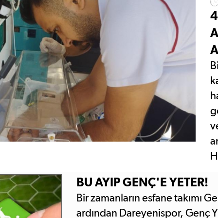
U BESİ ÇİFTİLİĞİNDE
4
PILYOR
3 ŞÜPHELİ YAKALANDI
A
LI SPOR SALONU İÇİN
A
ON 7 TUTUKLAMA
B
k
h
g
v
a
H
BU AYIP GENÇ'E YETER!
Bir zamanların esfane takımı G
ardından Dareyenispor, Genç 