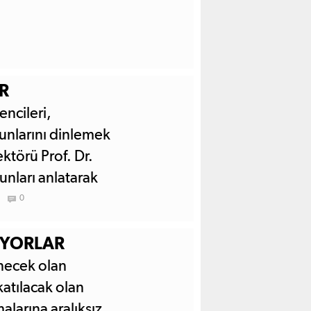
R
ncileri,
runlarını dinlemek
ektörü Prof. Dr.
unları anlatarak
nı talep etti.
0
İYORLAR
necek olan
atılacak olan
alarına aralıksız