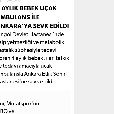
2 Gün Önce
 AYLIK BEBEK UÇAK
MBULANS İLE
NKARA'YA SEVK EDİLDİ
ingöl Devlet Hastanesi'nde
alp yetmezliği ve metabolik
astalık şüphesiyle tedavi
ören 4 aylık bebek, ileri tetkik
e tedavi amacıyla uçak
mbulansla Ankara Etlik Şehir
astanesi'ne sevk edildi
enç Muratspor'un
YBO ve