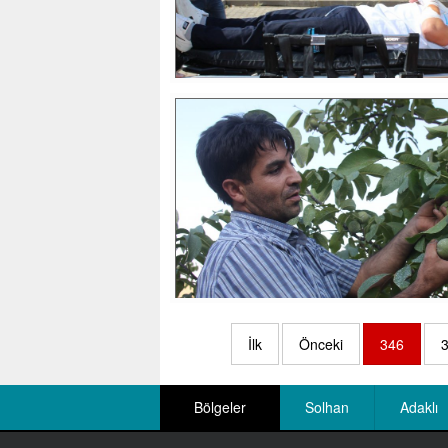
İlk
Önceki
346
Bölgeler
Solhan
Adaklı