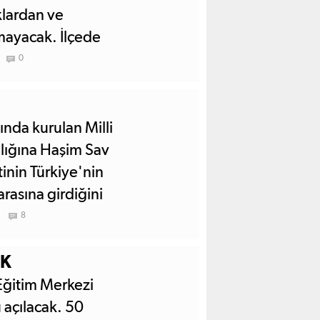
klardan ve
amayacak. İlçede
se sporseverler
0
eklinde
nda kurulan Milli
lığına Haşim Sav
tinin Türkiye'nin
arasına girdiğini
8
AK
Eğitim Merkezi
açılacak. 50